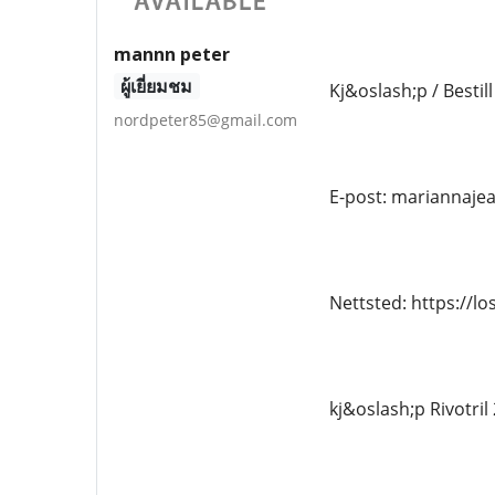
mannn peter
ผู้เยี่ยมชม
Kj&oslash;p / Bestill
nordpeter85@gmail.com
E-post: mariannaj
Nettsted: https://l
kj&oslash;p Rivotril