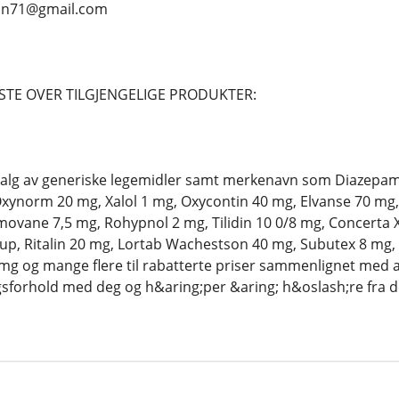
ean71@gmail.com
STE OVER TILGJENGELIGE PRODUKTER:
utvalg av generiske legemidler samt merkenavn som Diazepa
ynorm 20 mg, Xalol 1 mg, Oxycontin 40 mg, Elvanse 70 mg,
ovane 7,5 mg, Rohypnol 2 mg, Tilidin 10 0/8 mg, Concerta 
up, Ritalin 20 mg, Lortab Wachestson 40 mg, Subutex 8 mg
g og mange flere til rabatterte priser sammenlignet med an
ngsforhold med deg og h&aring;per &aring; h&oslash;re fra d