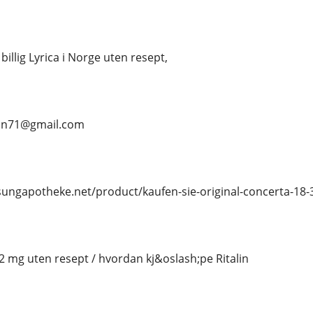
 billig Lyrica i Norge uten resept,
ean71@gmail.com
osungapotheke.net/product/kaufen-sie-original-concerta-18-
 2 mg uten resept / hvordan kj&oslash;pe Ritalin