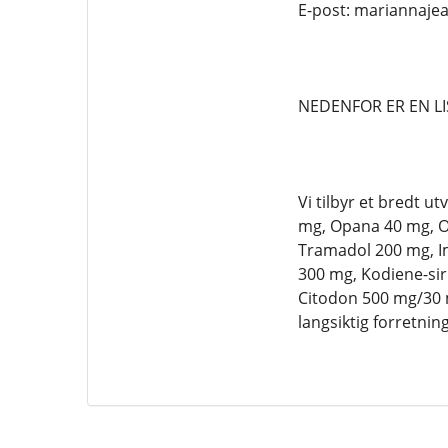
E-post: mariannaj
NEDENFOR ER EN LI
Vi tilbyr et bredt 
mg, Opana 40 mg, Ox
Tramadol 200 mg, Im
300 mg, Kodiene-sir
Citodon 500 mg/30 m
langsiktig forretni