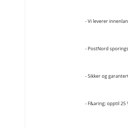
- Vi leverer innenla
- PostNord sporin
- Sikker og garantert
- F&aring; opptil 25