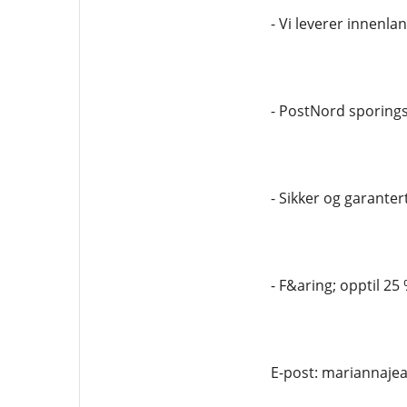
- Vi leverer innenla
- PostNord sporin
- Sikker og garantert
- F&aring; opptil 25
E-post: mariannaj