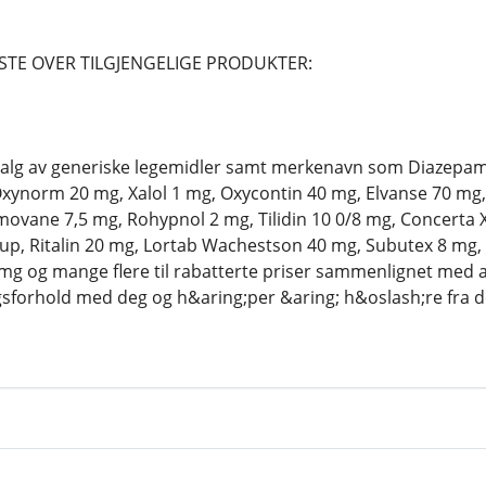
STE OVER TILGJENGELIGE PRODUKTER:
utvalg av generiske legemidler samt merkenavn som Diazepa
ynorm 20 mg, Xalol 1 mg, Oxycontin 40 mg, Elvanse 70 mg,
ovane 7,5 mg, Rohypnol 2 mg, Tilidin 10 0/8 mg, Concerta 
up, Ritalin 20 mg, Lortab Wachestson 40 mg, Subutex 8 mg
g og mange flere til rabatterte priser sammenlignet med an
ngsforhold med deg og h&aring;per &aring; h&oslash;re fra d