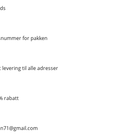
nds
gsnummer for pakken
 levering til alle adresser
 % rabatt
ean71@gmail.com