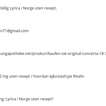
 billig Lyrica i Norge uten resept,
ean71@gmail.com
osungapotheke.net/product/kaufen-sie-original-concerta-18-
 2 mg uten resept / hvordan kj&oslash;pe Ritalin
ng; Lyrica i Norge uten resept?