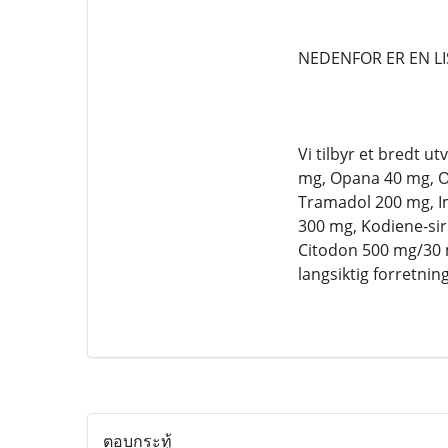
NEDENFOR ER EN LI
Vi tilbyr et bredt 
mg, Opana 40 mg, Ox
Tramadol 200 mg, Im
300 mg, Kodiene-sir
Citodon 500 mg/30 m
langsiktig forretni
ตอบกระทู้