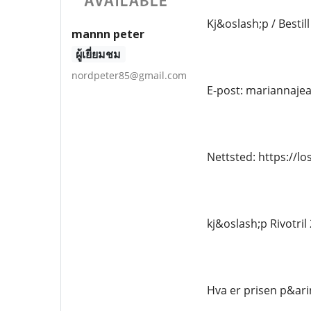
Kj&oslash;p / Bestill
mannn peter
ผู้เยี่ยมชม
nordpeter85@gmail.com
E-post: mariannaj
Nettsted: https://l
kj&oslash;p Rivotril
Hva er prisen p&ari