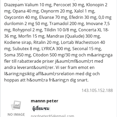
Diazepam Valium 10 mg, Percocet 30 mg, Klonopin 2
mg, Opana 40 mg, Oxynorm 20 mg, Xalol 1 mg,
Oxycontin 40 mg, Elvanse 70 mg, Efedrin 30 mg, 0,0 mg
durilomin 2 mg 50 mg, Tramadol 200 mg, Imovane 7,5
mg, Rohypnol 2 mg, Tilidin 10 0/8 mg, Concerta XL 18-
36 mg, Morfin 15 mg, Mandrax (Qualude) 300 mg,
Kodiene sirap, Ritalin 20 mg, Lortab Wachestson 40
mg, Subutex 8 mg, LYRICA 300 mg, Seconal 15 mg,
Soma 350 mg, Citodon 500 mg/30 mg och m&aring;nga
fler till rabatterade priser j&auml;mf&ouml;rt med
andra leverant&ouml;rer. Vi ser fram emot en
l&aring;ngsiktig aff&auml;rsrelation med dig och
hoppas att h&ouml;ra fr&aring;n dig snart.
143.105.152.188
mannn peter
ผู้เยี่ยมชม
nordpeter85@gmail.com