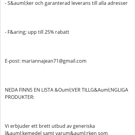
- S&auml;ker och garanterad leverans till alla adresser
- F&aring; upp till 25% rabatt
E-post: mariannajean71@gmail.com
NEDA FINNS EN LISTA &Ouml;VER TILLG&Auml;NGLIGA
PRODUKTER:
Vi erbjuder ett brett utbud av generiska
l&auml;kemedel samt varum&auml;rken som