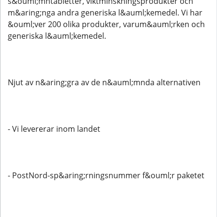
s&ouml;mntabletter, viktminskningsprodukter och
m&aring;nga andra generiska l&auml;kemedel. Vi har
&ouml;ver 200 olika produkter, varum&auml;rken och
generiska l&auml;kemedel.
Njut av n&aring;gra av de n&auml;mnda alternativen
- Vi levererar inom landet
- PostNord-sp&aring;rningsnummer f&ouml;r paketet