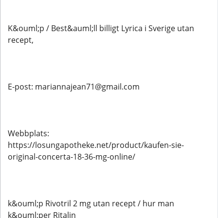
K&ouml;p / Best&auml;ll billigt Lyrica i Sverige utan
recept,
E-post: mariannajean71@gmail.com
Webbplats:
https://losungapotheke.net/product/kaufen-sie-
original-concerta-18-36-mg-online/
k&ouml;p Rivotril 2 mg utan recept / hur man
k&ouml;per Ritalin