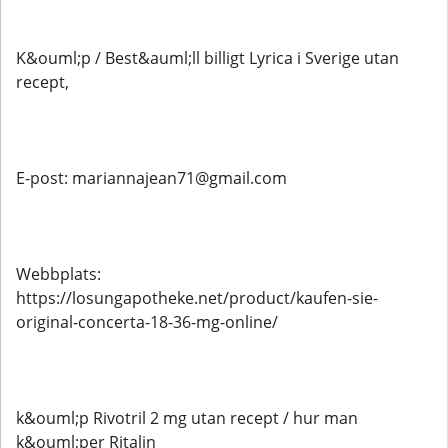
K&ouml;p / Best&auml;ll billigt Lyrica i Sverige utan
recept,
E-post: mariannajean71@gmail.com
Webbplats:
https://losungapotheke.net/product/kaufen-sie-
original-concerta-18-36-mg-online/
k&ouml;p Rivotril 2 mg utan recept / hur man
k&ouml;per Ritalin