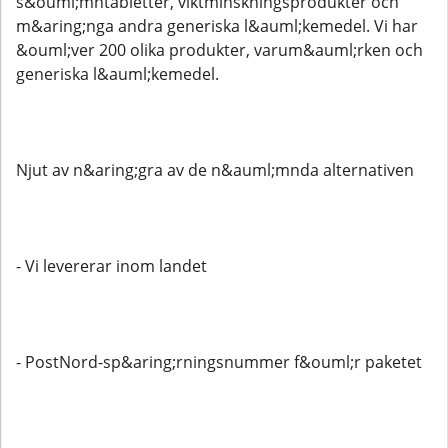
s&ouml;mntabletter, viktminskningsprodukter och
m&aring;nga andra generiska l&auml;kemedel. Vi har
&ouml;ver 200 olika produkter, varum&auml;rken och
generiska l&auml;kemedel.
Njut av n&aring;gra av de n&auml;mnda alternativen
- Vi levererar inom landet
- PostNord-sp&aring;rningsnummer f&ouml;r paketet