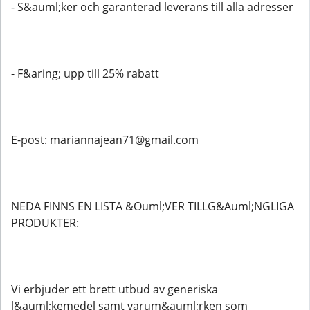
- S&auml;ker och garanterad leverans till alla adresser
- F&aring; upp till 25% rabatt
E-post: mariannajean71@gmail.com
NEDA FINNS EN LISTA &Ouml;VER TILLG&Auml;NGLIGA
PRODUKTER:
Vi erbjuder ett brett utbud av generiska
l&auml;kemedel samt varum&auml;rken som