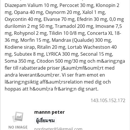
Diazepam Valium 10 mg, Percocet 30 mg, Klonopin 2
mg, Opana 40 mg, Oxynorm 20 mg, Xalol 1 mg,
Oxycontin 40 mg, Elvanse 70 mg, Efedrin 30 mg, 0,0 mg
durilomin 2 mg 50 mg, Tramadol 200 mg, Imovane 7,5
mg, Rohypnol 2 mg, Tilidin 10 0/8 mg, Concerta XL 18-
36 mg, Morfin 15 mg, Mandrax (Qualude) 300 mg,
Kodiene sirap, Ritalin 20 mg, Lortab Wachestson 40
mg, Subutex 8 mg, LYRICA 300 mg, Seconal 15 mg,
Soma 350 mg, Citodon 500 mg/30 mg och m&aring;nga
fler till rabatterade priser j&auml;mf&ouml;rt med
andra leverant&ouml;rer. Vi ser fram emot en
l&aring;ngsiktig aff&auml;rsrelation med dig och
hoppas att h&ouml;ra fr&aring;n dig snart.
143.105.152.172
mannn peter
ผู้เยี่ยมชม
nordpeter85@gmail.com