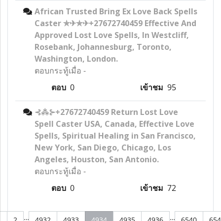
African Trusted Bring Ex Love Back Spells
Caster ✯✈✯✈+27672740459 Effective And
Approved Lost Love Spells, In Westcliff,
Rosebank, Johannesburg, Toronto,
Washington, London.
ตอบกระทู้เมื่อ
-
ตอบ
0
เข้าชม
95
⊰⁂⊱+27672740459 Return Lost Love
Spell Caster USA, Canada, Effective Love
Spells, Spiritual Healing in San Francisco,
New York, San Diego, Chicago, Los
Angeles, Houston, San Antonio.
ตอบกระทู้เมื่อ
-
ตอบ
0
เข้าชม
72
…
…
1
2
4932
4933
4934
4935
4936
6540
654